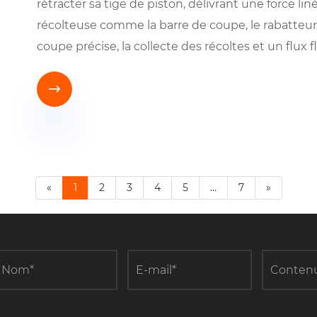
rétracter sa tige de piston, délivrant une force li
récolteuse comme la barre de coupe, le rabatteu
coupe précise, la collecte des récoltes et un flux 

«
1
2
3
4
5
...
7
»