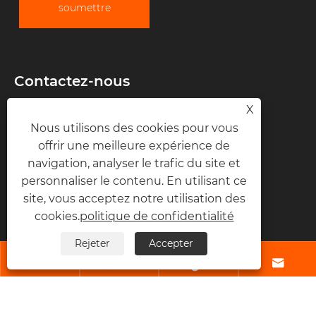
soumettre
Contactez-nous
X
Téléphone
Nous utilisons des cookies pour vous
+86-574-87167707
offrir une meilleure expérience de
+86-13083988828
navigation, analyser le trafic du site et
personnaliser le contenu. En utilisant ce
Fax
site, vous acceptez notre utilisation des
+86-574-87168065
cookies.
politique de confidentialité
Rejeter
Accepter
E-mail




sales@raydafon.com
Adresse