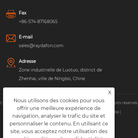
Fax
+86-574-87168065
E-mail
sales@raydafon.com
Adresse
Zone industrielle de Luotuo, district de
Zhenhai, ville de Ningbo, Chine
X
Nous utilisons des cookies pour vous
Copyright © Raydafon Technology Group Co., Limited Tous droits réservés
offrir une meilleure expérience de
Links
|
Sitemap
|
RSS
|
XML
|
politique de confidentialité
|
navigation, analyser le trafic du site et
personnaliser le contenu. En utilisant ce
site, vous acceptez notre utilisation des