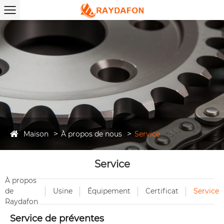
Maison
À propos de nous
Service
Service
À propos
de
Usine
Équipement
Certificat
Service
Raydafon
Service de préventes