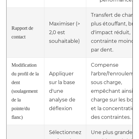
Transfert de charg
Maximiser (>
plus étouffant, brui
Rapport de
2,0 est
d'impact réduit,
contact
souhaitable)
contrainte moindr
par dent.
Compense
Modification
Appliquer
l'arbre/l'enrouleme
du profil de la
sur la base
sous charge,
dent
d'une
empêchant ainsi la
(soulagement
analyse de
charge sur les bord
de la
déflexion
et la concentration
pointe/du
des contraintes.
flanc)
Sélectionnez
Une plus grande