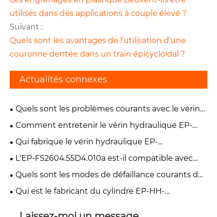
utilisés dans des applications à couple élevé ?
Suivant :
Quels sont les avantages de l’utilisation d’une
couronne dentée dans un train épicycloïdal ?
Actualités connexes
Quels sont les problèmes courants avec le vérin
de levage hydraulique EP-FT800.55A.012 ?
Comment entretenir le vérin hydraulique EP-
TF1004.55.8 ?
Qui fabrique le vérin hydraulique EP-
TC04.55JD.010 ?
L'EP-FS2604.55D4.010a est-il compatible avec
mon chariot élévateur ?
Quels sont les modes de défaillance courants du
vérin hydraulique EP-HH-YG45*220-V90 ?
Qui est le fabricant du cylindre EP-HH-
YG45*220 ?
Laissez-moi un message