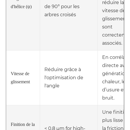
réduire la
de 90° pour les
d'hélice (ψ)
vitesse de
arbres croisés
glissement s
sont
correcteme
associés.
En corrélati
directe avec
Réduire grâce à
génération
Vitesse de
l'optimisation de
chaleur, le 
glissement
l'angle
d’usure et l
bruit.
Une finition
plus lisse ré
Finition de la
< 0.8 μm for high-
la friction, la