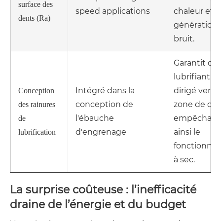
surface des
speed applications
chaleur et l
dents (Ra)
génération
bruit.
Garantit que
lubrifiant es
Intégré dans la
dirigé vers l
Conception
conception de
zone de con
des rainures
l'ébauche
empêchant
de
d'engrenage
ainsi le
lubrification
fonctionne
à sec.
La surprise coûteuse : l’inefficacité
draine de l’énergie et du budget