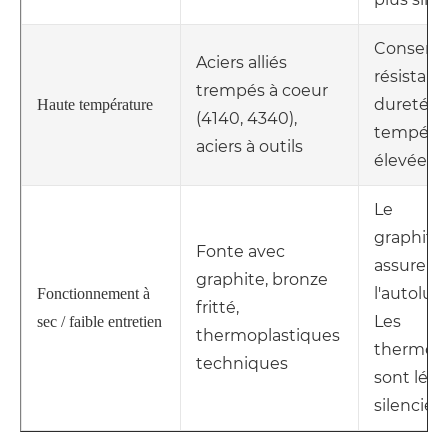
Conserve
Aciers alliés
résistanc
trempés à coeur
dureté à
Haute température
(4140, 4340),
tempéra
aciers à outils
élevées.
Le
graphite
Fonte avec
assure
graphite, bronze
l'autolubr
Fonctionnement à
fritté,
Les
sec / faible entretien
thermoplastiques
thermopl
techniques
sont lége
silencieu