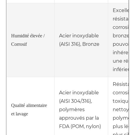
Excellen
résistanc
corrosion
Acier inoxydable
bronze a
Humidité élevée /
(AISI 316), Bronze
pouvoir l
Corrosif
inhérent
une rési
inférieure
Résistanc
Acier inoxydable
corrosion
(AISI 304/316),
toxique,
Qualité alimentaire
polymères
nettoyabl
et lavage
approuvés par la
polymère
FDA (POM, nylon)
plus lége
plus sile