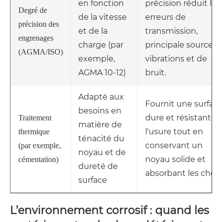
en fonction
précision réduit les
Degré de
de la vitesse
erreurs de
précision des
et de la
transmission,
engrenages
charge (par
principale source d
(AGMA/ISO)
exemple,
vibrations et de
AGMA 10-12)
bruit.
Adapté aux
Fournit une surfac
besoins en
dure et résistante 
Traitement
matière de
l'usure tout en
thermique
ténacité du
conservant un
(par exemple,
noyau et de
noyau solide et
cémentation)
dureté de
absorbant les chocs
surface
L’environnement corrosif : quand les