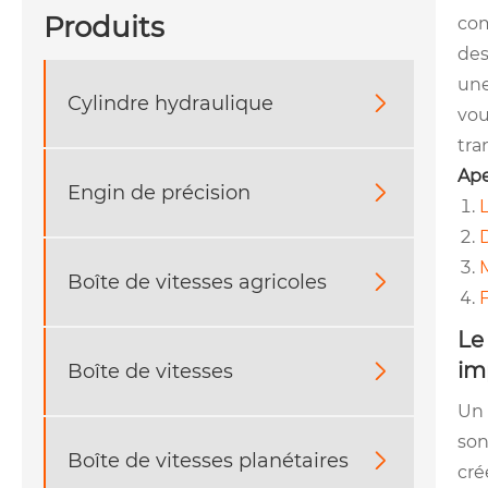
Produits
com
des
une
Cylindre hydraulique

vou
tra
Ape
Engin de précision

L
M
Boîte de vitesses agricoles

Le
im
Boîte de vitesses

Un 
son
Boîte de vitesses planétaires

cré