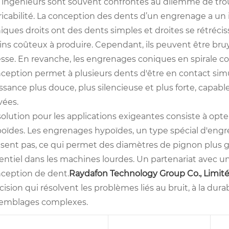
 ingénieurs sont souvent confrontés au dilemme de trou
ricabilité. La conception des dents d’un engrenage a un 
iques droits ont des dents simples et droites se rétréciss
ns coûteux à produire. Cependant, ils peuvent être bru
esse. En revanche, les engrenages coniques en spirale c
ception permet à plusieurs dents d'être en contact sim
ssance plus douce, plus silencieuse et plus forte, capab
vées.
solution pour les applications exigeantes consiste à op
oïdes. Les engrenages hypoïdes, un type spécial d'engre
isent pas, ce qui permet des diamètres de pignon plus g
entiel dans les machines lourdes. Un partenariat avec un
ception de dent.
Raydafon Technology Group Co., Limit
cision qui résolvent les problèmes liés au bruit, à la dura
emblages complexes.