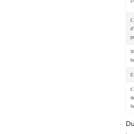
P
C
d'
p
N
br
Ef
C
d
f
Du