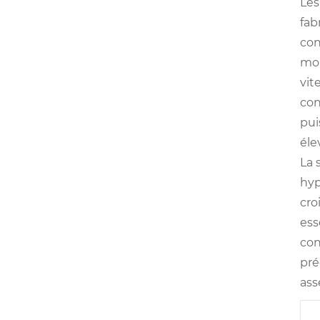
Les
fab
con
moi
vit
con
pui
éle
La 
hyp
cro
ess
con
pré
ass