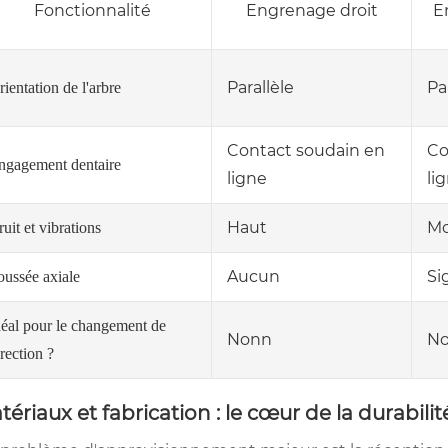
Fonctionnalité
Engrenage droit
E
Parallèle
Pa
rientation de l'arbre
Contact soudain en
Co
ngagement dentaire
ligne
li
Haut
Mo
uit et vibrations
Aucun
Si
oussée axiale
déal pour le changement de
Nonn
N
rection ?
tériaux et fabrication : le cœur de la durabili