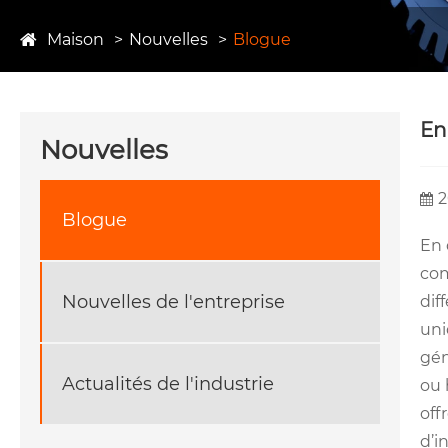
Maison
Nouvelles
Blogue
En
Nouvelles
2
Blogue
En 
com
Nouvelles de l'entreprise
dif
uni
gén
Actualités de l'industrie
ou 
off
d’i