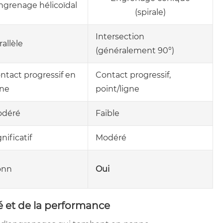
ngrenage hélicoïdal
(spirale)
Intersection
rallèle
(généralement 90°)
ntact progressif en
Contact progressif,
gne
point/ligne
déré
Faible
gnificatif
Modéré
onn
Oui
té et de la performance