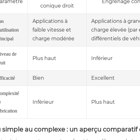
aramètre
Engrenage coni
conique droit
Applications à
Applications à gran
as
faible vitesse et
charge élevée (par
utilisation
charge modérée
différentiels de véh
rincipal
iveau de
Plus haut
Inférieur
uit
Bien
Excellent
ficacité
omplexité
Inférieur
Plus haut
e
abrication
 simple au complexe : un aperçu comparatif