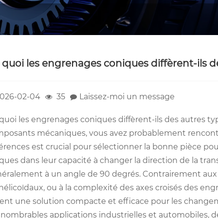
 quoi les engrenages coniques diffèrent-ils 
026-02-04
35
Laissez-moi un message
quoi les engrenages coniques diffèrent-ils des autres t
posants mécaniques, vous avez probablement rencontr
férences est crucial pour sélectionner la bonne pièce po
ques dans leur capacité à changer la direction de la tran
éralement à un angle de 90 degrés. Contrairement aux 
hélicoïdaux, ou à la complexité des axes croisés des eng
rent une solution compacte et efficace pour les changem
nnombrables applications industrielles et automobiles, d