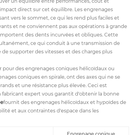
ver un équilibre entre performances, coût et
impact direct sur cet équilibre. Les engrenages
ant vers le sommet, ce qui les rend plus faciles et
yants et ne conviennent pas aux opérations à grande
omportent des dents incurvées et obliques. Cette
ultanément, ce qui conduit à une transmission de
le de supporter des vitesses et des charges plus
ter pour des engrenages coniques hélicoïdaux ou
nages coniques en spirale, ont des axes qui ne se
rands et une résistance plus élevée. Ceci est
 fabricant expert vous garantit d'obtenir la bonne
ée
fournit des engrenages hélicoïdaux et hypoïdes de
bilité et aux contraintes d'espace dans les
Engrenage conique