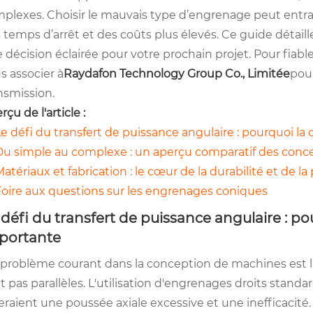
plexes. Choisir le mauvais type d’engrenage peut entr
 temps d’arrêt et des coûts plus élevés. Ce guide détaille
 décision éclairée pour votre prochain projet. Pour fiable
s associer à
Raydafon Technology Group Co., Limitée
pour
nsmission.
rçu de l'article :
e défi du transfert de puissance angulaire : pourquoi la 
Du simple au complexe : un aperçu comparatif des conc
atériaux et fabrication : le cœur de la durabilité et de l
Foire aux questions sur les engrenages coniques
 défi du transfert de puissance angulaire : pou
portante
problème courant dans la conception de machines est la
t pas parallèles. L'utilisation d'engrenages droits standa
eraient une poussée axiale excessive et une inefficacité.