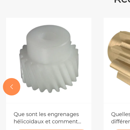

Que sont les engrenages
Quelles
hélicoïdaux et comment
différe
surpassent-ils les autres
l'équi