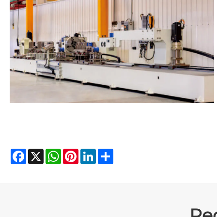
Facebook
X
WhatsApp
Pinterest
LinkedIn
Share
Re