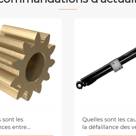
 sont les
Quelles sont les ca
nces entre
la défaillance des v
pement Spur et
hydrauliques des