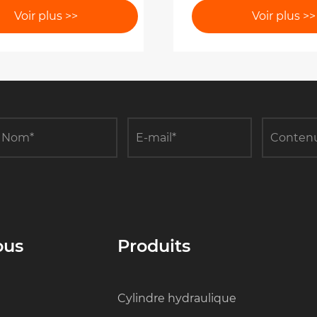
pement hélicoïdal?
véhicules de travail
Voir plus >>
Voir plus >>
aérien ?
ous
Produits
Cylindre hydraulique