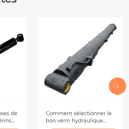

uses de
Comment sélectionner le
érins
bon vérin hydraulique
pour les applications