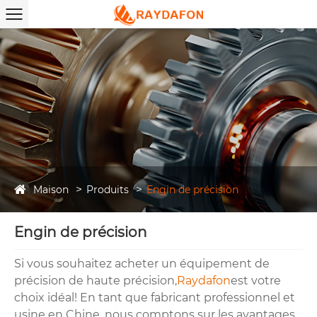
Maison
Produits
Engin de précision
Engin de précision
Si vous souhaitez acheter un équipement de
précision de haute précision,
Raydafon
est votre
choix idéal! En tant que fabricant professionnel et
usine en Chine, nous comptons sur les avantages