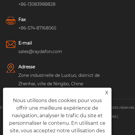
+86-13083988828
Fax
+86-574-87168065
E-mail
sales@raydafon.com
Adresse
Zone industrielle de Luotuo, district de
Zhenhai, ville de Ningbo, Chine
X
Nous utilisons des cookies pour vous
offrir une meilleure expérience de
Copyright © Raydafon Technology Group Co., Limited Tous droits réservés
navigation, analyser le trafic du site et
Links
|
Sitemap
|
RSS
|
XML
|
politique de confidentialité
|
personnaliser le contenu. En utilisant ce
site, vous acceptez notre utilisation des