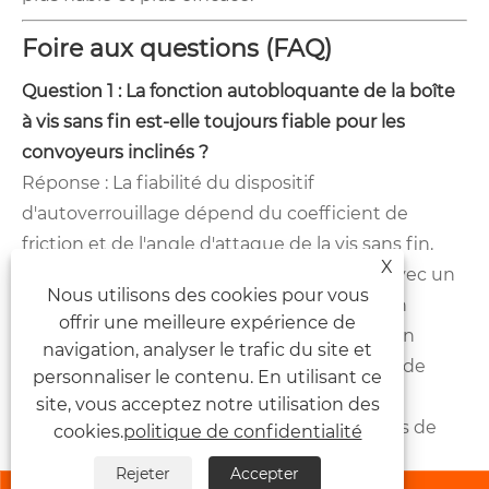
Foire aux questions (FAQ)
Question 1 : La fonction autobloquante de la boîte
à vis sans fin est-elle toujours fiable pour les
convoyeurs inclinés ?
Réponse : La fiabilité du dispositif
d'autoverrouillage dépend du coefficient de
friction et de l'angle d'attaque de la vis sans fin.
X
Nos réducteurs à vis sans fin sont conçus avec un
Nous utilisons des cookies pour vous
angle d'attaque inférieur à l'angle de friction
offrir une meilleure expérience de
(généralement 3 à 5 degrés) pour garantir un
navigation, analyser le trafic du site et
autoverrouillage fiable dans des conditions de
personnaliser le contenu. En utilisant ce
fonctionnement normales. Cependant, si le
site, vous acceptez notre utilisation des
convoyeur est soumis à des charges élevées de
cookies.
politique de confidentialité
vibrations ou de chocs, le verrouillage
Rejeter
Accepter
automatique peut être temporairement