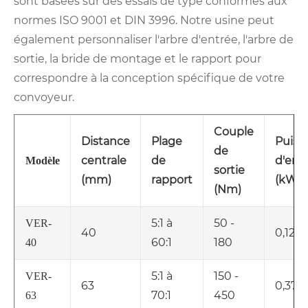
sont basées sur des essais de type conformes aux
normes ISO 9001 et DIN 3996. Notre usine peut
également personnaliser l'arbre d'entrée, l'arbre de
sortie, la bride de montage et le rapport pour
correspondre à la conception spécifique de votre
convoyeur.
Couple
Distance
Plage
Puiss
de
centrale
de
d'ent
Modèle
sortie
(mm)
rapport
(kW)
(Nm)
5:1 à
50 -
VER-
40
0,12 - 
60:1
180
40
5:1 à
150 -
VER-
63
0,37 -
70:1
450
63