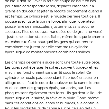
de blé. Il doit soulever la tête de coupe de haut en bas
pour faire correspondre le sol, déplacer l'ascenseur à
grains en douceur et jeter la récolte proprement quand il
est temps. Ce cylindre est le muscle derrière tout cela. Il
pousse avec juste la bonne force, afin que l'opérateur
puisse faire de minuscules ajustements sans aucune
secousse. Plus de coupes manquées ou de grain renversé
- juste une action stable et fiable, même lorsque le champ
est cahoteux. C’est pourquoi les gens qui courent se
combinement jurent par elle comme un cylindre
hydraulique de moissonneuses combinées solides.
Les champs de canne à sucre sont une toute autre bête.
Les tiges sont épaisses, le sol est souvent boueux et les
machines fonctionnent sans arrêt sous le soleil. Ce
cylindre ne recule pas, cependant. Fabriqué en acier en
alliage dur, il faut le coup de soulever de la canne lourde
et de couper des grappes épais jour après jour. Les
phoques sont également très forts - ils gardent le liquide
hydraulique et la saleté, la sève et la pluie. Donc, même
dans ces conditions collantes et humides, elle continue.
Pour les producteurs de canne à sucre, cela en fait un