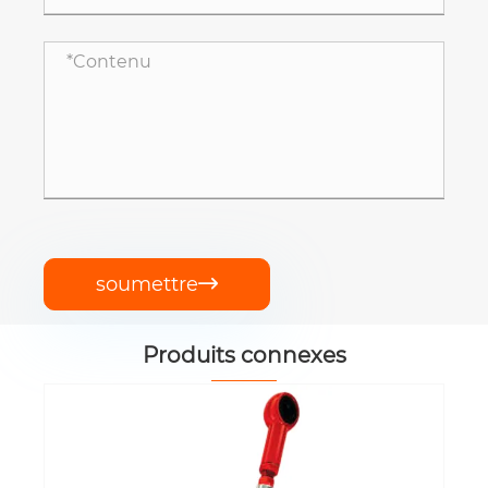
soumettre

Produits connexes
Cylindre hydraulique EP-YS40F
Cylindre de vitesse à variable