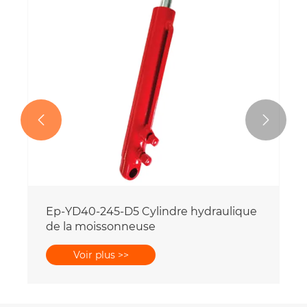
infiniment
Voir plus >>

