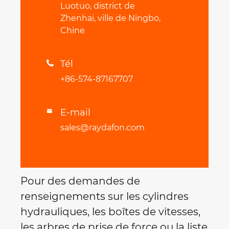
Luotuo, district de
Zhenhai, ville de Ningbo,
Chine
Tél

+86-574-87167707
E-mail

sales@raydafon.com
Pour des demandes de
renseignements sur les cylindres
hydrauliques, les boîtes de vitesses,
les arbres de prise de force ou la liste