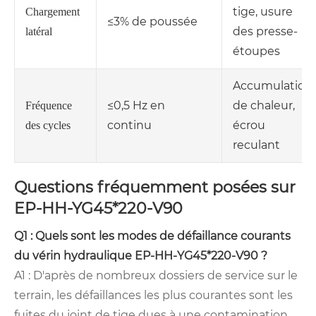
tige, usure
Chargement
≤3% de poussée
des presse-
latéral
étoupes
Accumulation
≤0,5 Hz en
de chaleur,
Fréquence
continu
écrou
des cycles
reculant
Questions fréquemment posées sur
EP-HH-YG45*220-V90
Q1 : Quels sont les modes de défaillance courants
du vérin hydraulique EP-HH-YG45*220-V90 ?
A1 : D'après de nombreux dossiers de service sur le
terrain, les défaillances les plus courantes sont les
fuites du joint de tige dues à une contamination,