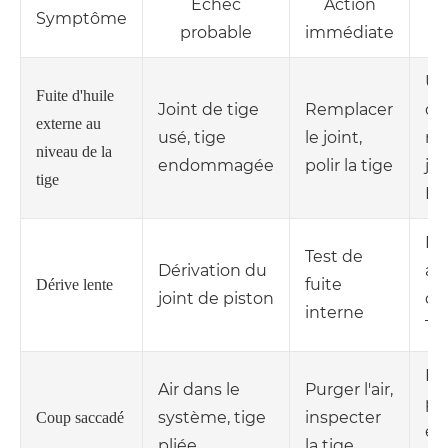
Échec
Action
Symptôme
probable
immédiate
l
Uti
Fuite d'huile
Joint de tige
Remplacer
de
externe au
usé, tige
le joint,
ni
niveau de la
endommagée
polir la tige
joi
tige
Ra
Re
Test de
Dérivation du
av
fuite
Dérive lente
joint de piston
de
interne
Té
Re
Air dans le
Purger l'air,
pa
système, tige
inspecter
Coup saccadé
en
pliée
la tige