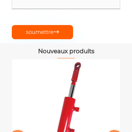
soumettre

Nouveaux produits
Boîte de vitesses de semence engrais
EP35 pour le diffuseur d'engrais
Voir plus >>