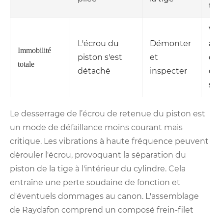
ti
Ve
L'écrou du
Démonter
av
Immobilité
piston s'est
et
co
totale
détaché
inspecter
co
sp
Le desserrage de l’écrou de retenue du piston est
un mode de défaillance moins courant mais
critique. Les vibrations à haute fréquence peuvent
dérouler l'écrou, provoquant la séparation du
piston de la tige à l'intérieur du cylindre. Cela
entraîne une perte soudaine de fonction et
d'éventuels dommages au canon. L'assemblage
de Raydafon comprend un composé frein-filet