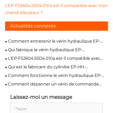
L'EP-FS2604.55D4.010a est-il compatible avec mon
chariot élévateur ?
Actualités connexes
Comment entretenir le vérin hydraulique EP-
TF1004.55.8 ?
Qui fabrique le vérin hydraulique EP-
TC04.55JD.010 ?
L'EP-FS2604.55D4.010a est-il compatible avec
mon chariot élévateur ?
Qui est le fabricant du cylindre EP-HH-
YG45*220 ?
Comment fonctionne le vérin hydraulique EP-
YD40-245-D5 dans une moissonneuse ?
Comment dépanner un vérin de commande
principal de plate-forme roulier qui ne s'étend
pas ?
Laissez-moi un message