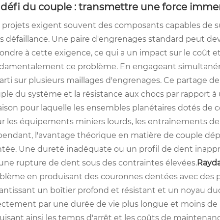
 défi du couple : transmettre une force imme
 projets exigent souvent des composants capables de s
s défaillance. Une paire d'engrenages standard peut d
ondre à cette exigence, ce qui a un impact sur le coût et
damentalement ce problème. En engageant simultanémen
arti sur plusieurs maillages d'engrenages. Ce partage 
ple du système et la résistance aux chocs par rapport à u
raison pour laquelle les ensembles planétaires dotés de
r les équipements miniers lourds, les entraînements de 
endant, l'avantage théorique en matière de couple dép
tée. Une dureté inadéquate ou un profil de dent inap
une rupture de dent sous des contraintes élevées.
Rayda
blème en produisant des couronnes dentées avec des pr
antissant un boîtier profond et résistant et un noyau duct
ectement par une durée de vie plus longue et moins de 
uisant ainsi les temps d'arrêt et les coûts de maintenan