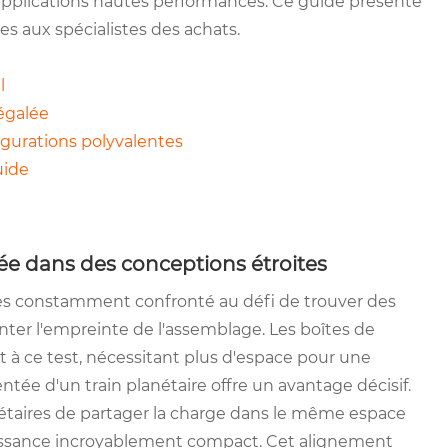
applications hautes performances. Ce guide présente
es aux spécialistes des achats.
l
égalée
gurations polyvalentes
uide
ée dans des conceptions étroites
tes constamment confronté au défi de trouver des
er l'empreinte de l'assemblage. Les boîtes de
t à ce test, nécessitant plus d'espace pour une
ntée d'un train planétaire offre un avantage décisif.
étaires de partager la charge dans le même espace
uissance incroyablement compact. Cet alignement