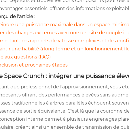
 conceptions et trouver les bons composants pour des 
 avantages essentiels, offrant des informations exploitabl
rçu de l'article :
eindre une puissance maximale dans un espace minima
er des charges extrêmes avec une densité de couple in
mettant des rapports de vitesse complexes et des confi
antir une fiabilité à long terme et un fonctionnement fl
re aux questions (FAQ)
clusion et prochaines étapes
e Space Crunch : intégrer une puissance élev
tant que professionnel de l'approvisionnement, vous ê
posants offrant des performances élevées sans augment
esses traditionnelles à arbres parallèles échouent souven
ssance de sortie équivalente. C'est là que la couronne de
conception interne permet à plusieurs engrenages plan
ulaire, créant ainsi un ensemble de transmission de p