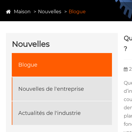
Maison
Nouvelles
Blogue
Qu
Nouvelles
?
Blogue
2
Que
Nouvelles de l'entreprise
d’i
cou
den
Actualités de l'industrie
pla
fon