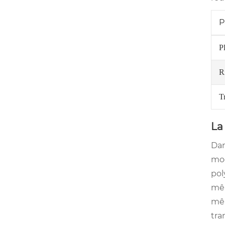
P
P
R
T
La
Dan
mod
pol
mêm
mêm
tra