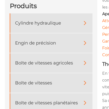
vos
Produits
les
Ape
Att
Cylindre hydraulique

Gér
Per
Gar
Engin de précision

Foi
Con
Boîte de vitesses agricoles

Th
En 
com
Boîte de vitesses

vit
pui
Sa 
Boîte de vitesses planétaires

ann