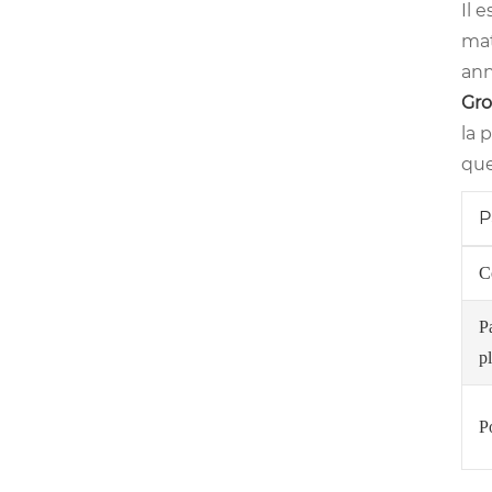
Il 
mat
ann
Gro
la 
que
P
C
P
p
Po