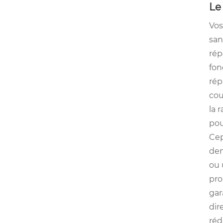
Le
Vos
san
rép
fon
rép
cou
la 
pou
Cep
den
ou 
pro
gar
dir
réd