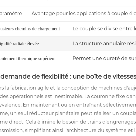
aramètre
Avantage pour les applications à couple él
Le couple se divise entre 
lusieurs chemins de chargement
La structure annulaire rés
igidité radiale élevée
Permet une dureté de surf
raitement thermique supérieur
 demande de flexibilité : une boîte de vitesse
s la fabrication agile et la conception de machines d'a
es opérationnels est inestimable. La couronne fixe dans
yvalence. En maintenant ou en entraînant sélectivement le
e, un seul réducteur planétaire peut réaliser un couplag
e direct. Cela élimine le besoin de trains d'engrenage
nsmission, simplifiant ainsi l'architecture du système et 