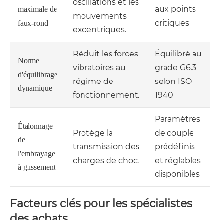
oscillations et les
aux points
maximale de
mouvements
critiques
faux-rond
excentriques.
Réduit les forces
Équilibré au
Norme
vibratoires au
grade G6.3
d'équilibrage
régime de
selon ISO
dynamique
fonctionnement.
1940
Paramètres
Étalonnage
Protège la
de couple
de
transmission des
prédéfinis
l'embrayage
charges de choc.
et réglables
à glissement
disponibles
Facteurs clés pour les spécialistes
des achats