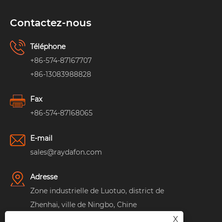
Contactez-nous
Téléphone
+86-574-87167707
+86-13083988828
Fax
+86-574-87168065
E-mail
sales@raydafon.com
Adresse
Zone industrielle de Luotuo, district de
Zhenhai, ville de Ningbo, Chine
X