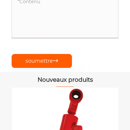
soumettre

Nouveaux produits
SWC-WF sans flux de bride flexible
couplage universel
Voir plus >>