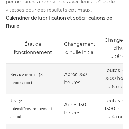
performances compatibles avec leurs boîtes de
vitesses pour des résultats optimaux.
Calendrier de lubrification et spécifications de
l’huile
Changem
État de
Changement
d'huil
fonctionnement
d'huile initial
ultérieu
Toutes les
Après 250
Service normal (8
2500 heur
heures
heures/jour)
ou 6 mois
Toutes les
Usage
Après 150
1500 heur
intensif/environnement
heures
ou 4 mois
chaud