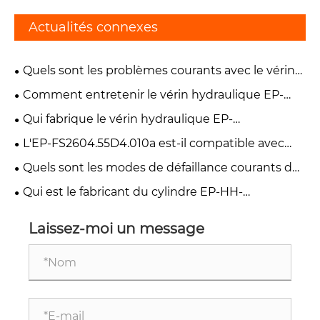
Actualités connexes
Quels sont les problèmes courants avec le vérin
de levage hydraulique EP-FT800.55A.012 ?
Comment entretenir le vérin hydraulique EP-
TF1004.55.8 ?
Qui fabrique le vérin hydraulique EP-
TC04.55JD.010 ?
L'EP-FS2604.55D4.010a est-il compatible avec
mon chariot élévateur ?
Quels sont les modes de défaillance courants du
vérin hydraulique EP-HH-YG45*220-V90 ?
Qui est le fabricant du cylindre EP-HH-
YG45*220 ?
Laissez-moi un message