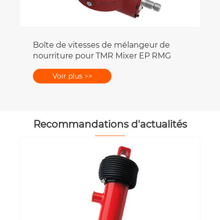
Cylindre hydraulique EP-YS40F
Cylindre de vitesse à variable
infiniment
Voir plus >>
Recommandations d'actualités
Pourquoi la demande mondiale de
raccords universels augmente-t-elle
en 2025 ?
Voir plus >>