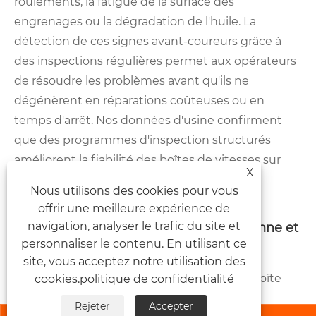
roulements, la fatigue de la surface des
engrenages ou la dégradation de l'huile. La
détection de ces signes avant-coureurs grâce à
des inspections régulières permet aux opérateurs
de résoudre les problèmes avant qu'ils ne
dégénèrent en réparations coûteuses ou en
temps d'arrêt. Nos données d'usine confirment
que des programmes d'inspection structurés
améliorent la fiabilité des boîtes de vitesses sur
X
plusieurs saisons d'exploitation.
Nous utilisons des cookies pour vous
offrir une meilleure expérience de
navigation, analyser le trafic du site et
Liste de contrôle d'inspection quotidienne et
personnaliser le contenu. En utilisant ce
hebdomadaire
site, vous acceptez notre utilisation des
Vérifiez la température de surface de la boîte
cookies.
politique de confidentialité
de vitesses à l'aide de thermomètres
Rejeter
Accepter