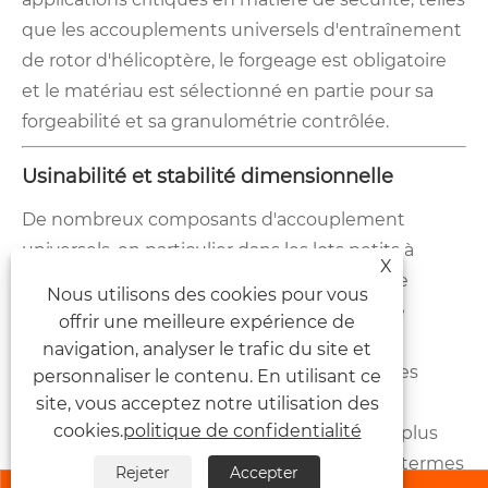
que les accouplements universels d'entraînement
de rotor d'hélicoptère, le forgeage est obligatoire
et le matériau est sélectionné en partie pour sa
forgeabilité et sa granulométrie contrôlée.
Usinabilité et stabilité dimensionnelle
De nombreux composants d'accouplement
universels, en particulier dans les lots petits à
X
moyens, sont usinés directement à partir de
Nous utilisons des cookies pour vous
barres ou de plaques pleines. Ici, l’usinabilité
offrir une meilleure expérience de
devient un paramètre clé dans le choix des
navigation, analyser le trafic du site et
matériaux. Les aciers de décolletage avec des
personnaliser le contenu. En utilisant ce
ajouts contrôlés de soufre permettent une
site, vous acceptez notre utilisation des
cookies.
politique de confidentialité
production plus rapide et une durée de vie plus
longue, mais présentent un compromis en termes
Rejeter
Accepter