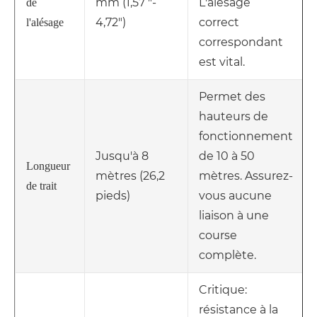
mm (1,57 "-
L'alésage
de
4,72")
correct
l'alésage
correspondant
est vital.
Permet des
hauteurs de
fonctionnement
Jusqu'à 8
de 10 à 50
Longueur
mètres (26,2
mètres. Assurez-
de trait
pieds)
vous aucune
liaison à une
course
complète.
Critique:
résistance à la