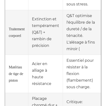
sous stress.
Q&T optimise
Extinction et
l'équilibre de la
tempérament
dureté / de la
Traitement
(Q&T) +
ténacité.
corporel
rambin de
L'alésage à fins
précision
miroir (
Essentiel pour
Acier en
résister à la
Matériau
alliage à
flexion
de tige de
haute
(flambement)
piston
résistance
sous charge.
Placage
Critique:
chromé dur +