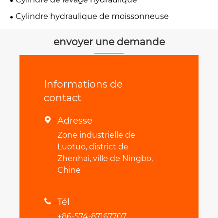
Cylindre hydraulique de moissonneuse
envoyer une demande
Informations de
contact
Adresse

Zone industrielle de
Luotuo, district de
Zhenhai, ville de Ningbo,
Chine
Tél

+86-574-87167707