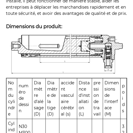
installé, il peut fonctionner de manière stable, aider les
entreprises à déplacer les marchandises rapidement et en
toute sécurité, et avoir des avantages de qualité et de prix.
Dimensions du produit:
No
Dia
Dia
accide
Dista
pre
Dimen
num
p
m
mèt
mètr
nt
nce
ssi
sions
éro
o
du
re
e de
vascul
d'inst
on
de
de
i
cyli
d'alé
la
aire
allati
de
l'interf
dessi
d
ndr
sage
tige
cérébr
on
tra
ace
n
s
e
(D)
(D)
al (s)
(L)
vail
(M)
Cyl
N30
3
ind
M300
2