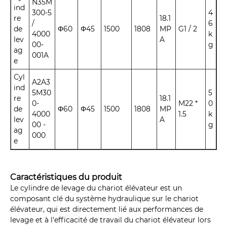
N35M
ind
300-5
4
re
18.1
/
6
de
Φ60
Φ45
1500
1808
MP
G1 / 2
4000
k
lev
A
00-
g
ag
001A
e
Cyl
A2A3
ind
5M30
5
re
18.1
0-
M22 *
0
de
Φ60
Φ45
1500
1808
MP
4000
1.5
k
lev
A
00 -
g
ag
000
e
Caractéristiques du produit
Le cylindre de levage du chariot élévateur est un
composant clé du système hydraulique sur le chariot
élévateur, qui est directement lié aux performances de
levage et à l'efficacité de travail du chariot élévateur lors