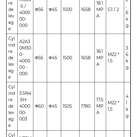
re
18.1
-5 /
.
de
Φ56
Φ45
1500
1658
MP
G1 / 2
4000
6
lev
A
00-
k
ag
000
g
e
Cyl
A2A3
ind
0M30
3
re
18.1
0-
M22 *
6
de
Φ56
Φ45
1500
1658
MP
4000
1.5
k
lev
A
00 -
g
ag
000
e
Cyl
ind
3.5N4
4
re
.5H-
17,5
M22 *
1
de
4000
Φ60
Φ45
1505
1780
MP
1.5
k
lev
00-
A
g
ag
003
e
Cyl