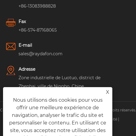
+86-13083988828
Fax
+86-574-87168065
E-mail
sales@raydafon.com
Adresse
Zone industrielle de Luotuo, district de
Zhenhai, ville de Ningbo, Chine
X
Nous utilisons des cookies pour vous
offrir une meilleure expérience de
Copyright © Raydafon Technology Group Co., Limited Tous droits réservés
navigation, analyser le trafic du site et
Links
|
Sitemap
|
RSS
|
XML
|
politique de confidentialité
|
personnaliser le contenu. En utilisant ce
site, vous acceptez notre utilisation des