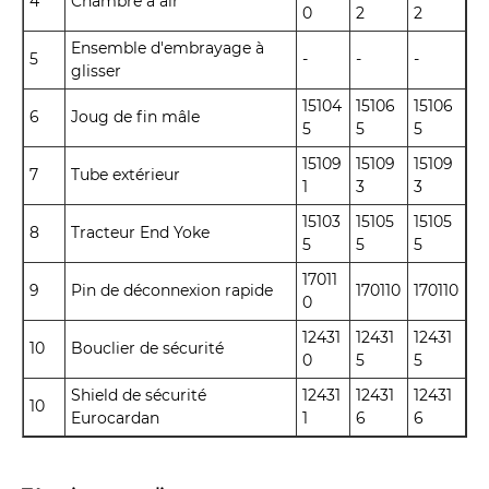
4
Chambre à air
0
2
2
Ensemble d'embrayage à
5
-
-
-
glisser
15104
15106
15106
6
Joug de fin mâle
5
5
5
15109
15109
15109
7
Tube extérieur
1
3
3
15103
15105
15105
8
Tracteur End Yoke
5
5
5
17011
9
Pin de déconnexion rapide
170110
170110
0
12431
12431
12431
10
Bouclier de sécurité
0
5
5
Shield de sécurité
12431
12431
12431
10
Eurocardan
1
6
6