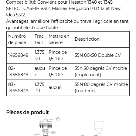
Compatibilité: Convient pour Hesston 1340 et 1345,
SELECT CASEIH 8312, Massey Ferguson PTD 12 et New
Idea 5512.
Avantages: améliore l'efficacité du travail agricole en tant
qu'outil électrique fiable.
Numéro
Trac
Mettre en
Description
de pièce
teur
œuvre
1.375
Pince de
14656849
55N 80x50 Double CV
-21
1,5 "RD
82-
aucu
Pince de
55n 50 degrés CV moitié
14656849
n
1,5 "RD
(implément)
83-
1.375
55N 80 degrés CV moitié
aucun
14656849
-21
(tracteur)
Pièces de produit