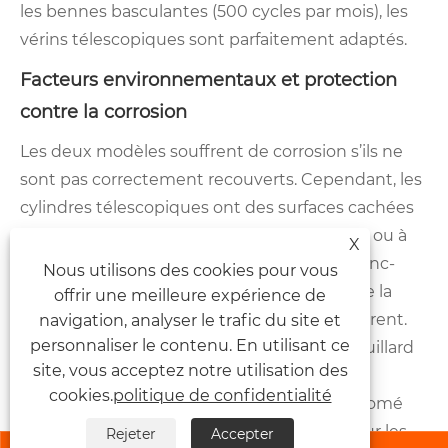
les bennes basculantes (500 cycles par mois), les
vérins télescopiques sont parfaitement adaptés.
Facteurs environnementaux et protection
contre la corrosion
Les deux modèles souffrent de corrosion s’ils ne
sont pas correctement recouverts. Cependant, les
cylindres télescopiques ont des surfaces cachées
entre les étages qui sont difficiles à peindre ou à
X
plaquer. Notre usine utilise un placage de zinc-
Nous utilisons des cookies pour vous
nickel sur tous les extérieurs et intérieurs de la
offrir une meilleure expérience de
scène, suivi d'un chromate trivalent transparent.
navigation, analyser le trafic du site et
personnaliser le contenu. En utilisant ce
Cela offre 1000 heures de résistance au brouillard
site, vous acceptez notre utilisation des
salin. Les cylindres standard reçoivent
cookies.
politique de confidentialité
généralement uniquement un placage chromé
sur la tige et de la peinture sur le canon. Pour les
Rejeter
Accepter