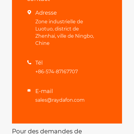
Adresse

Zone industrielle de
Luotuo, district de
Zhenhai, ville de Ningbo,
Chine
Tél

+86-574-87167707
E-mail

sales@raydafon.com
Pour des demandes de