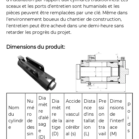
sceaux et les ports d'entretien sont humanisés et les
pièces peuvent être remplacées par une clé. Même dans
l'environnement boueux du chantier de construction,
l'entretien peut être achevé dans une demi-heure sans
retarder les progrès du projet.
Dimensions du produit:
Dia
Nu
Dia
Accide
Dista
Pre
Dime
mèt
P
Nom
mé
mèt
nt
nce
ssi
nsions
re
o
du
ro
re
vascul
d'ins
on
de
d'alé
i
cylindr
de
de la
aire
tallat
de
l'interf
sag
d
e
des
tige
cérébr
ion
tra
ace
e
s
sin
(D)
al (s)
(L)
vail
(M)
(D)