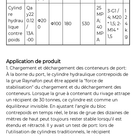
Cylind
Qa
25
3-G1 /
1
re
y22
MP
4; M20
2
hydrau
0.12
Φ20
A;
Φ100
180
530
* 1,5; 2-
4
lique
/
0
40
M14 *
k
contre
13A
MP
1,5
g
poids
-00
A
Application de produit
1. Chargement et déchargement des conteneurs de port:
À la borne du port, le cylindre hydraulique contrepoids de
la grue Raynafon peut être appelé la "force de
stabilisation" du chargement et du déchargement des
conteneurs. Lorsque la grue à contenant du rivage attrape
un récipient de 30 tonnes, ce cylindre est comme un
équilibreur invisible. En ajustant l'angle du bloc
contrepoids en temps réel, le bras de grue des dizaines de
mètres de haut peut toujours rester stable lorsqu'il est
étendu et rétracté. Il y avait un test de port: lors de
l'utilisation de cylindres traditionnels, le récipient