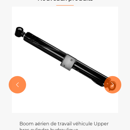
EP-NMRV Boîte de vitesses de vers
avec bride de sortie
Voir plus >>

