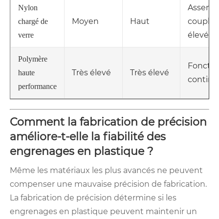
Assemb
Nylon
Moyen
Haut
couple 
chargé de
élevé
verre
Polymère
Foncti
Très élevé
Très élevé
haute
continu
performance
Comment la fabrication de précision
améliore-t-elle la fiabilité des
engrenages en plastique ?
Même les matériaux les plus avancés ne peuvent
compenser une mauvaise précision de fabrication.
La fabrication de précision détermine si les
engrenages en plastique peuvent maintenir un