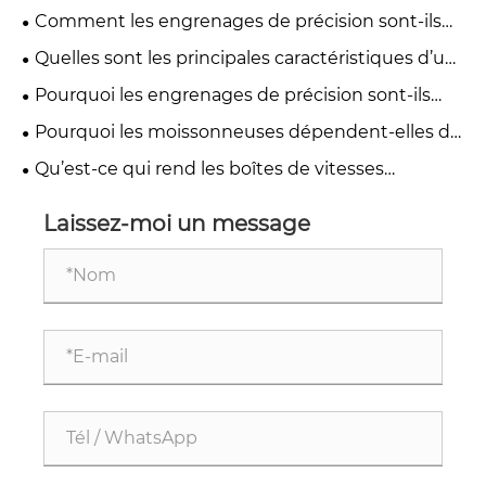
haute précision dans les engrenages de
Comment les engrenages de précision sont-ils
précision ?
fabriqués pour les applications industrielles ?
Quelles sont les principales caractéristiques d’un
engrenage de haute précision ?
Pourquoi les engrenages de précision sont-ils
différents des engrenages industriels standards ?
Pourquoi les moissonneuses dépendent-elles de
boîtes de vitesses agricoles à couple élevé ?
Qu’est-ce qui rend les boîtes de vitesses
agricoles compatibles avec la prise de force
largement utilisées dans l’agriculture ?
Laissez-moi un message