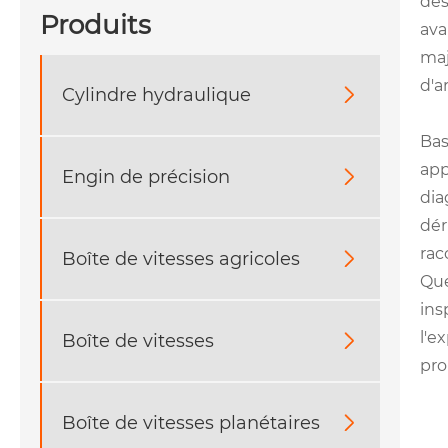
des
Produits
ava
maj
d'a
Cylindre hydraulique

Bas
app
Engin de précision

dia
dér
rac
Boîte de vitesses agricoles

Que
ins
l'e
Boîte de vitesses

pro
Boîte de vitesses planétaires
