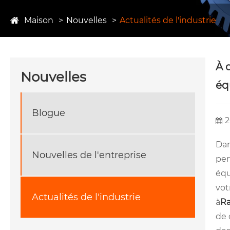
Maison
Nouvelles
Actualités de l'industrie
À 
Nouvelles
éq
Blogue
2
Dan
Nouvelles de l'entreprise
per
équ
vot
Actualités de l'industrie
à
Ra
de 