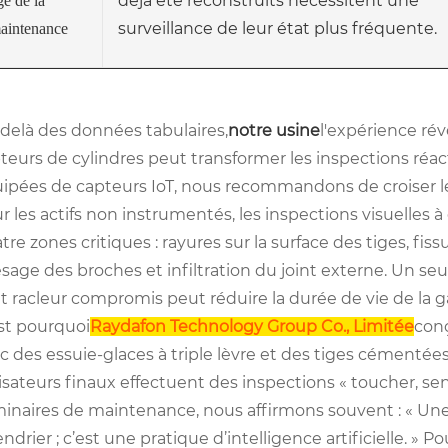
déjà été reconstruits nécessitent une
ge de la
surveillance de leur état plus fréquente.
aintenance
delà des données tabulaires,
notre usine
l'expérience ré
teurs de cylindres peut transformer les inspections réact
ipées de capteurs IoT, nous recommandons de croiser les
r les actifs non instrumentés, les inspections visuelles 
tre zones critiques : rayures sur la surface des tiges, fi
lésage des broches et infiltration du joint externe. Un se
nt racleur compromis peut réduire la durée de vie de la
st pourquoi
Raydafon Technology Group Co., Limitée
conç
c des essuie-glaces à triple lèvre et des tiges cémentées
lisateurs finaux effectuent des inspections « toucher, se
inaires de maintenance, nous affirmons souvent : « Un
endrier ; c’est une pratique d’intelligence artificielle. » 