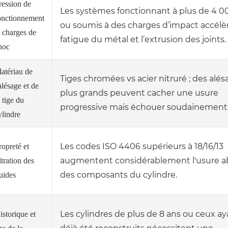
ression de
Les systèmes fonctionnant à plus de 4 0
onctionnement
ou soumis à des charges d’impact accélèr
t charges de
fatigue du métal et l’extrusion des joints.
hoc
atériau de
Tiges chromées vs acier nitruré ; des alé
'alésage et de
plus grands peuvent cacher une usure
a tige du
progressive mais échouer soudainement
ylindre
Les codes ISO 4406 supérieurs à 18/16/13
ropreté et
augmentent considérablement l'usure a
iltration des
des composants du cylindre.
luides
Les cylindres de plus de 8 ans ou ceux ay
istorique et