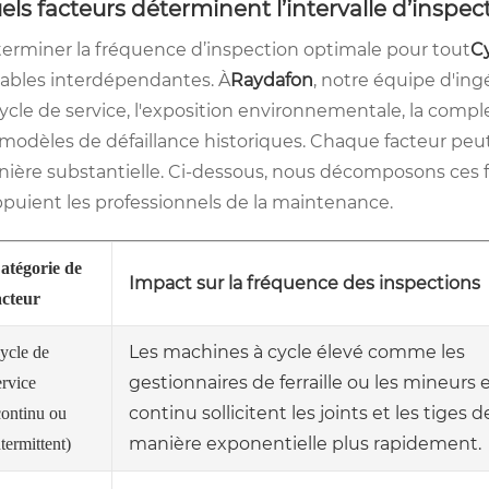
els facteurs déterminent l’intervalle d’inspec
erminer la fréquence d’inspection optimale pour tout
Cy
iables interdépendantes. À
Raydafon
, notre équipe d'ingé
cycle de service, l'exposition environnementale, la comple
 modèles de défaillance historiques. Chaque facteur peut
ière substantielle. Ci-dessous, nous décomposons ces fa
ppuient les professionnels de la maintenance.
atégorie de
Impact sur la fréquence des inspections
acteur
Les machines à cycle élevé comme les
ycle de
gestionnaires de ferraille ou les mineurs 
ervice
continu sollicitent les joints et les tiges d
continu ou
manière exponentielle plus rapidement.
ntermittent)