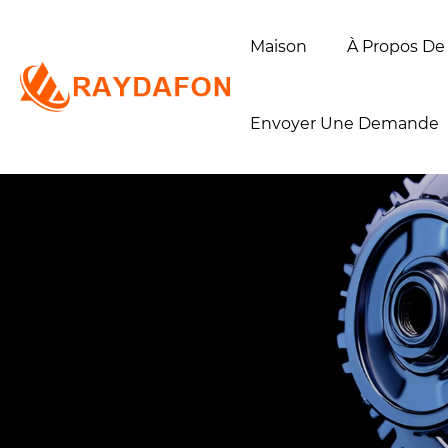
Maison
À Propos De
Envoyer Une Demande