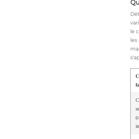
Qu
Dét
var
le 
les
man
s'a
C
f
C
s
(
i