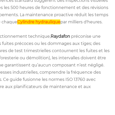
férences standard suggèrent des inspections visuelles
es les 500 heures de fonctionnement et des révisions
ipements. La maintenance proactive réduit les temps
de chaque
Cylindre hydraulique
par milliers d'heures.
fectionnement technique,
Raydafon
préconise une
s fuites précoces ou les dommages aux tiges; des
res de test trimestrielles contournent les fuites et les
foresterie ou démolition), les intervalles doivent être
ine garantissent qu’aucun composant n’est négligé.
esses industrielles, comprendre la fréquence des
ifs. Ce guide fusionne les normes ISO 13760 avec
claire aux planificateurs de maintenance et aux