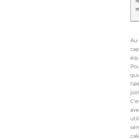
â
m
Au-
cap
équ
Pou
qua
l'a
joi
C'e
ave
uti
sém
cal