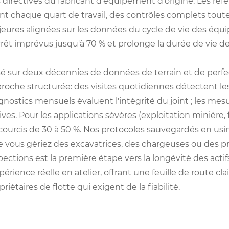
 directives du fabricant d'équipement d'origine. Les ré
nt chaque quart de travail, des contrôles complets tout
eures alignées sur les données du cycle de vie des équ
rrêt imprévus jusqu'à 70 % et prolonge la durée de vie 
é sur deux décennies de données de terrain et de per
roche structurée: des visites quotidiennes détectent le
gnostics mensuels évaluent l'intégrité du joint ; les mesu
ives. Pour les applications sévères (exploitation minière, 
courcis de 30 à 50 %. Nos protocoles sauvegardés en us
 vous gériez des excavatrices, des chargeuses ou des pr
pections est la première étape vers la longévité des act
xpérience réelle en atelier, offrant une feuille de route 
priétaires de flotte qui exigent de la fiabilité.