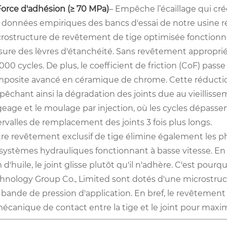
Force d'adhésion (≥ 70 MPa)
– Empêche l’écaillage qui cré
 données empiriques des bancs d'essai de notre usine r
rostructure de revêtement de tige optimisée fonction
sure des lèvres d'étanchéité. Sans revêtement approprié
 000 cycles. De plus, le coefficient de friction (CoF) pas
posite avancé en céramique de chrome. Cette réduction
êchant ainsi la dégradation des joints due au vieilliss
geage et le moulage par injection, où les cycles dépassen
ervalles de remplacement des joints 3 fois plus longs.
re revêtement exclusif de tige élimine également les 
 systèmes hydrauliques fonctionnant à basse vitesse. En
m d'huile, le joint glisse plutôt qu'il n'adhère. C'est po
hnology Group Co., Limited sont dotés d'une microstru
 bande de pression d'application. En bref, le revêtement
mécanique de contact entre la tige et le joint pour maximi