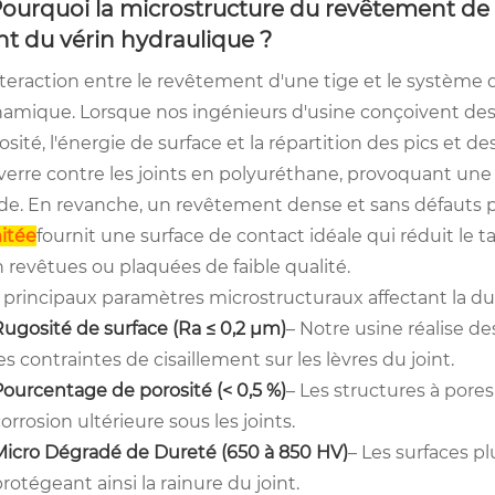
 Pourquoi la microstructure du revêtement de l
int du vérin hydraulique ?
nteraction entre le revêtement d'une tige et le système 
amique. Lorsque nos ingénieurs d'usine conçoivent des 
osité, l'énergie de surface et la répartition des pics et
verre contre les joints en polyuréthane, provoquant un
ide. En revanche, un revêtement dense et sans défauts
itée
fournit une surface de contact idéale qui réduit le t
 revêtues ou plaquées de faible qualité.
 principaux paramètres microstructuraux affectant la du
Rugosité de surface (Ra ≤ 0,2 µm)
– Notre usine réalise d
es contraintes de cisaillement sur les lèvres du joint.
Pourcentage de porosité (< 0,5 %)
– Les structures à pore
orrosion ultérieure sous les joints.
Micro Dégradé de Dureté (650 à 850 HV)
– Les surfaces pl
rotégeant ainsi la rainure du joint.