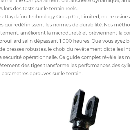
lement le comportement d'étanchéité dynamique, amélio
% lors des tests sur le terrain réels.
z Raydafon Technology Group Co., Limited, notre usine
es qui redéfinissent les normes de durabilité. Nos méth
ttement, améliorent la microdureté et préviennent la 
brouillard salin dépassant 1 000 heures. Que vous ayez b
de presses robustes, le choix du revêtement dicte les in
la sécurité opérationnelle. Ce guide complet révèle les 
êtement des tiges transforme les performances des cyli
 paramètres éprouvés sur le terrain.