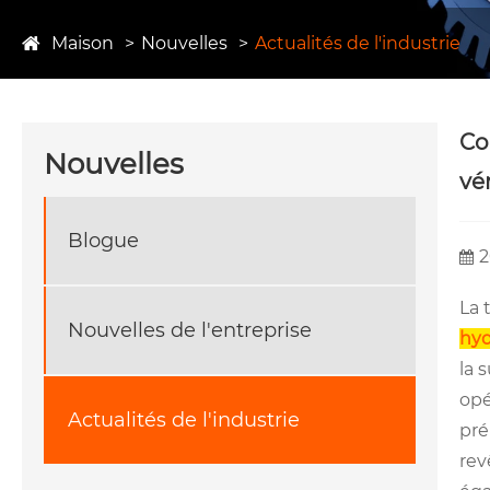
Maison
Nouvelles
Actualités de l'industrie
Co
Nouvelles
vé
Blogue
2
La 
Nouvelles de l'entreprise
hyd
la 
opé
Actualités de l'industrie
pré
rev