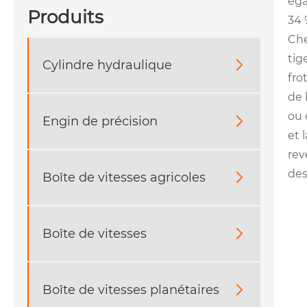
éga
Produits
34 
Che
tig
Cylindre hydraulique

fro
de 
ou 
Engin de précision

et 
rev
des
Boîte de vitesses agricoles

Boîte de vitesses

Boîte de vitesses planétaires
