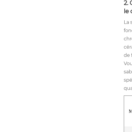
2.
le
La 
fon
chr
cér
de 
Vou
sab
spé
qua
M