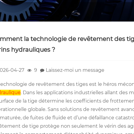
mment la technologie de revêtement des tige
rins hydrauliques ?
026-04-27
9
Laissez-moi un message
technologie de revêtement des tiges est le héros méc
raulique
. Dans les applications industrielles allant de
surface de la tige détermine les coefficients de frottement
rationnelle globale. Sans solutions de revêtement avancé
maturée, de fuites de fluide et d’une défaillance catas
êtement de tige protège non seulement le vérin des ag