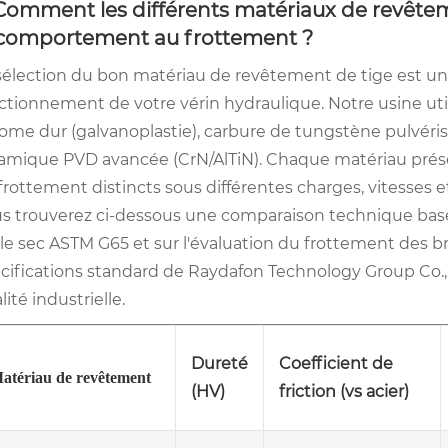
 Comment les différents matériaux de revêtemen
 comportement au frottement ?
sélection du bon matériau de revêtement de tige est une
ctionnement de votre vérin hydraulique. Notre usine util
ome dur (galvanoplastie), carbure de tungstène pulvéri
amique PVD avancée (CrN/AlTiN). Chaque matériau prés
frottement distincts sous différentes charges, vitesses e
s trouverez ci-dessous une comparaison technique basée
le sec ASTM G65 et sur l'évaluation du frottement des b
cifications standard de Raydafon Technology Group Co., 
lité industrielle.
Dureté
Coefficient de
atériau de revêtement
(HV)
friction (vs acier)