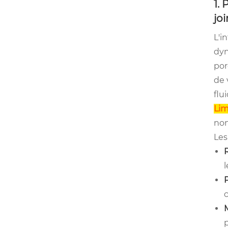
1.
jo
L'i
dyn
por
de 
flu
Lim
non
Les
l
c
p