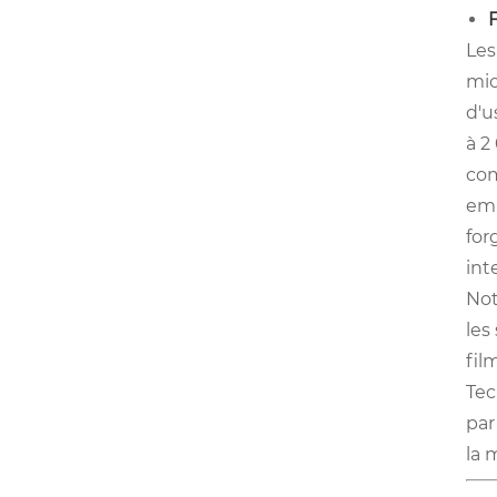
Les
mic
d'u
à 2
com
emp
for
int
Not
les
fil
Tec
par
la 