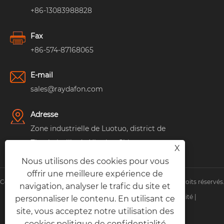
+86-13083988828
Fax
+86-574-87168065
E-mail
sales@raydafon.com
Adresse
Zone industrielle de Luotuo, district de
Zhenhai, ville de Ningbo, Chine
X
Nous utilisons des cookies pour vous
offrir une meilleure expérience de
Copyright © Raydafon Technology Group Co., Limited Tous droits réservés
navigation, analyser le trafic du site et
Links
|
Sitemap
|
RSS
|
XML
|
politique de confidentialité
|
personnaliser le contenu. En utilisant ce
site, vous acceptez notre utilisation des
cookies.
politique de confidentialité